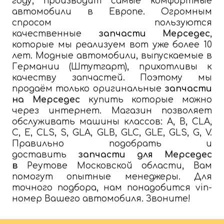
году, производит самые комфортные
автомобили в Европе. Огромным
спросом пользуются
качественные
запчасти Мерседес
,
которые мы реализуем вот уже более 10
лет. Модные автомобили, выпускаемые в
Германии (Штутгарт), прихотливы к
качеству запчастей. Поэтому мы
продаём только оригинальные
запчасти
на Мерседес
купить которые можно
через интернет. Магазин позволяет
обслуживать машины классов: A, B, CLA,
C, E, CLS, S, GLA, GLB, GLC, GLE, GLS, G, V.
Правильно подобрать и
доставить
запчасти для
Мерседес
в
Реутове Московской области, Вам
помогут опытные менеджеры. Для
точного подбора, нам понадобится vin-
номер Вашего автомобиля. Звоните!